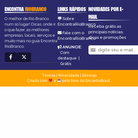
ENCONTRA
RIOBRANCO
LINKS RÁPIDOS
NOVIDADES POR E-
MAIL
O melhor de Rio Branco
Sobre
num só lugar! Dicas, onde ir,
EncontraRioBranco
Receba grátis as
o que fazer, as melhores
principais notícias,
Fale com o
empresas, locais, serviços e
dicas e promoções
EncontraRioBranco
muito mais no guia Encontra
RioBranco.
ANUNCIE
:
Com
destaque
|
Grátis
Termos
|
Privacidade
|
Sitemap
Criado com
e
pelo time do EncontraBrasil