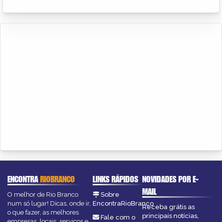
ENCONTRA
RIOBRANCO
LINKS RÁPIDOS
NOVIDADES POR E-
MAIL
O melhor de Rio Branco
Sobre
num só lugar! Dicas, onde ir,
EncontraRioBranco
Receba grátis as
o que fazer, as melhores
principais notícias,
Fale com o
empresas, locais, serviços e