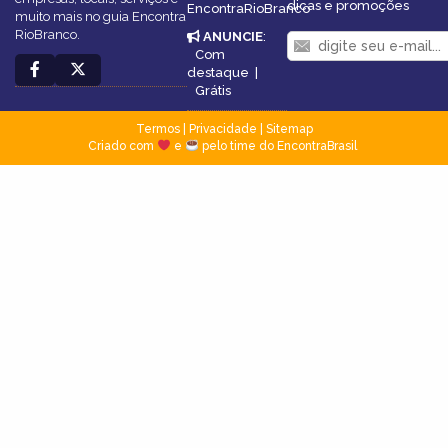
dicas e promoções
EncontraRioBranco
muito mais no guia Encontra
RioBranco.
ANUNCIE
:
Com
destaque
|
Grátis
Termos
|
Privacidade
|
Sitemap
Criado com
e
pelo time do EncontraBrasil