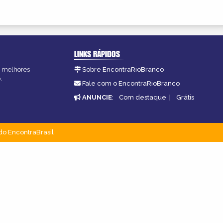
LINKS RÁPIDOS
as melhores
Sobre EncontraRioBranco
.
Fale com o EncontraRioBranco
ANUNCIE
:
Com destaque
|
Grátis
do EncontraBrasil