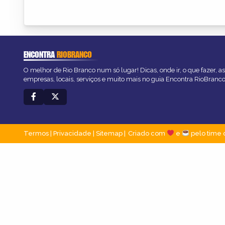
ENCONTRA
RIOBRANCO
O melhor de Rio Branco num só lugar! Dicas, onde ir, o que fazer, 
empresas, locais, serviços e muito mais no guia Encontra RioBranco
Termos
|
Privacidade
|
Sitemap
Criado com
e
pelo time 