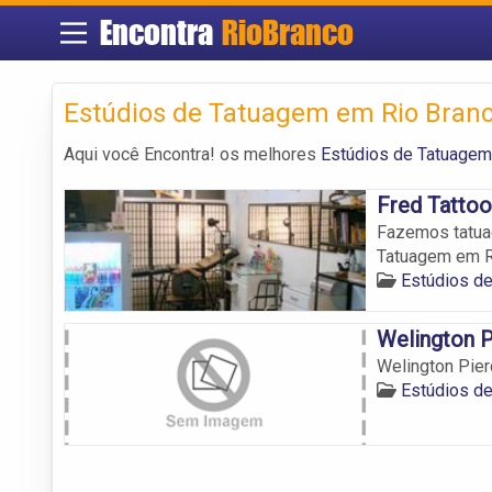
Encontra
RioBranco
Estúdios de Tatuagem em Rio Bran
Aqui você Encontra! os melhores
Estúdios de Tatuagem
Fred Tattoo
Fazemos tatuag
Tatuagem em R
Estúdios d
Welington P
Welington Pier
Estúdios d