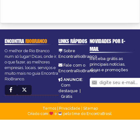
ENCONTRA
RIOBRANCO
LINKS RÁPIDOS
NOVIDADES POR E-
MAIL
O melhor de Rio Branco
Sobre
num só lugar! Dicas, onde ir,
EncontraRioBranco
Receba grátis as
o que fazer, as melhores
principais notícias,
Fale com o
empresas, locais, serviços e
dicas e promoções
EncontraRioBranco
muito mais no guia Encontra
RioBranco.
ANUNCIE
:
Com
destaque
|
Grátis
Termos
|
Privacidade
|
Sitemap
Criado com
e
pelo time do EncontraBrasil