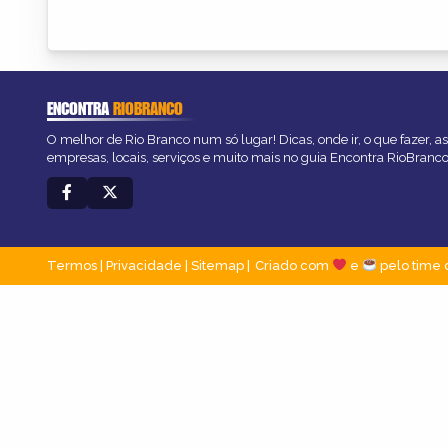
ENCONTRA
RIOBRANCO
O melhor de Rio Branco num só lugar! Dicas, onde ir, o que fazer, 
empresas, locais, serviços e muito mais no guia Encontra RioBranco
Termos
|
Privacidade
|
Sitemap
Criado com
e
pelo time 