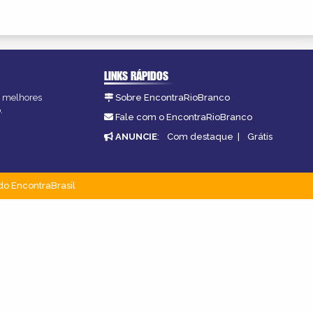
LINKS RÁPIDOS
as melhores
Sobre EncontraRioBranco
.
Fale com o EncontraRioBranco
ANUNCIE
:
Com destaque
|
Grátis
do EncontraBrasil