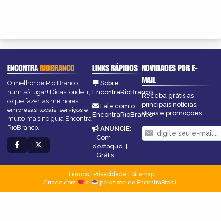
ENCONTRA
RIOBRANCO
LINKS RÁPIDOS
NOVIDADES POR E-
MAIL
O melhor de Rio Branco
Sobre
num só lugar! Dicas, onde ir,
EncontraRioBranco
Receba grátis as
o que fazer, as melhores
principais notícias,
Fale com o
empresas, locais, serviços e
dicas e promoções
EncontraRioBranco
muito mais no guia Encontra
RioBranco.
ANUNCIE
:
Com
destaque
|
Grátis
Termos
|
Privacidade
|
Sitemap
Criado com
e
pelo time do EncontraBrasil