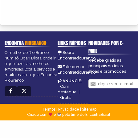
ENCONTRA
RIOBRANCO
LINKS RÁPIDOS
NOVIDADES POR E-
MAIL
O melhor de Rio Branco
Sobre
num só lugar! Dicas, onde ir,
EncontraRioBranco
Receba grátis as
o que fazer, as melhores
principais notícias,
Fale com o
empresas, locais, serviços e
dicas e promoções
EncontraRioBranco
muito mais no guia Encontra
RioBranco.
ANUNCIE
:
Com
destaque
|
Grátis
Termos
|
Privacidade
|
Sitemap
Criado com
e
pelo time do EncontraBrasil