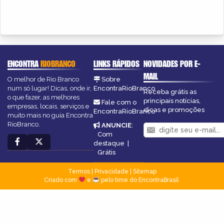
ENCONTRA
RIOBRANCO
LINKS RÁPIDOS
NOVIDADES POR E-
MAIL
O melhor de Rio Branco
Sobre
num só lugar! Dicas, onde ir,
EncontraRioBranco
Receba grátis as
o que fazer, as melhores
principais notícias,
Fale com o
empresas, locais, serviços e
dicas e promoções
EncontraRioBranco
muito mais no guia Encontra
RioBranco.
ANUNCIE
:
Com
destaque
|
Grátis
Termos
|
Privacidade
|
Sitemap
Criado com
e
pelo time do EncontraBrasil