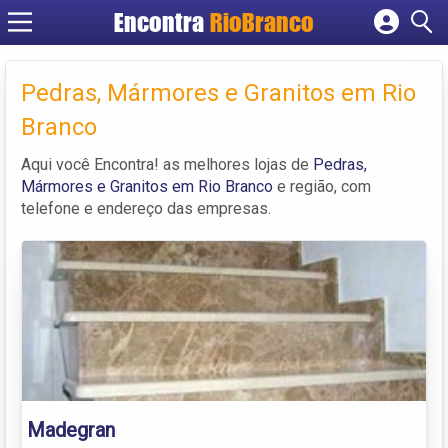
Encontra
RioBranco
Cadastrar empresa
Fazer login
Pedras, Mármores e Granitos em Rio
Criar conta
Branco
Aqui você Encontra! as melhores lojas de
Pedras,
Mármores e Granitos em Rio Branco
e região, com
telefone e endereço das empresas.
Madegran