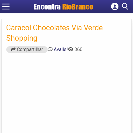
Encontra
RioBranco
Cadastrar empresa
Fazer login
Caracol Chocolates Via Verde
Criar conta
Shopping
Compartilhar
Avalie!
360