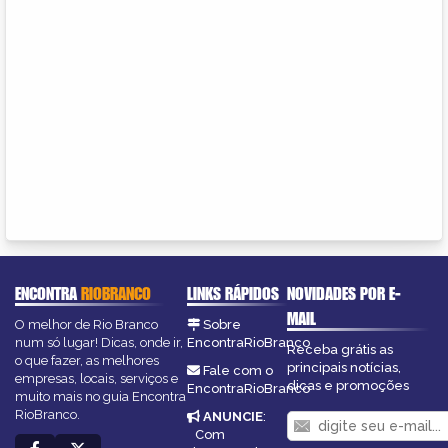
ENCONTRA
RIOBRANCO
LINKS RÁPIDOS
NOVIDADES POR E-
MAIL
O melhor de Rio Branco
Sobre
num só lugar! Dicas, onde ir,
EncontraRioBranco
Receba grátis as
o que fazer, as melhores
principais notícias,
Fale com o
empresas, locais, serviços e
dicas e promoções
EncontraRioBranco
muito mais no guia Encontra
RioBranco.
ANUNCIE
:
Com