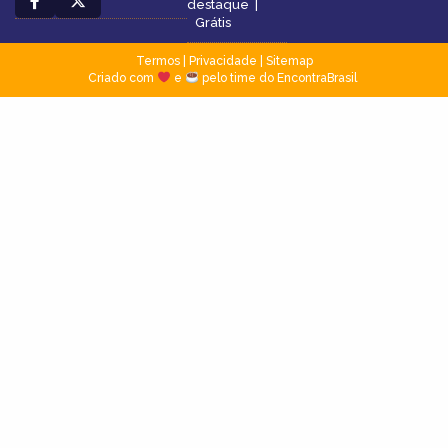
destaque
|
Grátis
Termos
|
Privacidade
|
Sitemap
Criado com
e
pelo time do EncontraBrasil