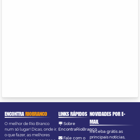
ENCONTRA
RIOBRANCO
LINKS RÁPIDOS
NOVIDADES POR E-
MAIL
O melhor de Rio Branco
Sobre
num só lugar! Dicas, onde ir,
EncontraRioBranco
Receba grátis as
o que fazer, as melhores
principais notícias,
Fale com o