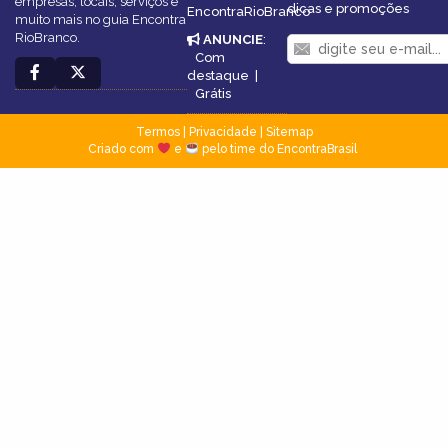
empresas, locais, serviços e
dicas e promoções
EncontraRioBranco
muito mais no guia Encontra
RioBranco.
ANUNCIE
:
Com
destaque
|
Grátis
Termos
|
Privacidade
|
Sitemap
Criado com
e
pelo time do EncontraBrasil