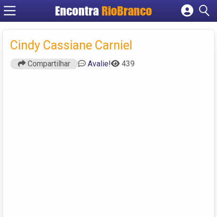
Encontra
RioBranco
Cadastrar empresa
Fazer login
Cindy Cassiane Carniel
Criar conta
Compartilhar
Avalie!
439