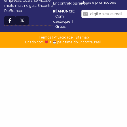
empresas, locais, serviços e
dicas e promoções
EncontraRioBranco
muito mais no guia Encontra
RioBranco.
ANUNCIE
:
Com
destaque
|
Grátis
Termos
|
Privacidade
|
Sitemap
Criado com
e
pelo time do EncontraBrasil