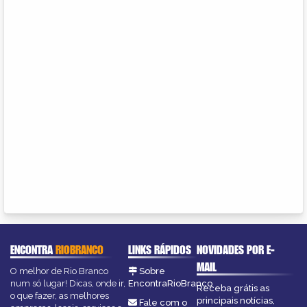
ENCONTRA
RIOBRANCO
LINKS RÁPIDOS
NOVIDADES POR E-
MAIL
O melhor de Rio Branco
Sobre
num só lugar! Dicas, onde ir,
EncontraRioBranco
Receba grátis as
o que fazer, as melhores
principais notícias,
Fale com o