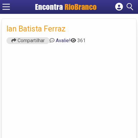
Encontra
RioBranco
Cadastrar empresa
Fazer login
Ian Batista Ferraz
Criar conta
Compartilhar
Avalie!
361