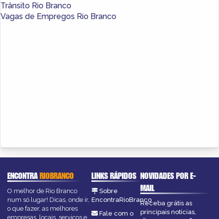
Trânsito Rio Branco
Vagas de Empregos Rio Branco
ENCONTRA
RIOBRANCO
LINKS RÁPIDOS
NOVIDADES POR E-
MAIL
O melhor de Rio Branco
Sobre
num só lugar! Dicas, onde ir,
EncontraRioBranco
Receba grátis as
o que fazer, as melhores
principais notícias,
Fale com o
empresas, locais, serviços e