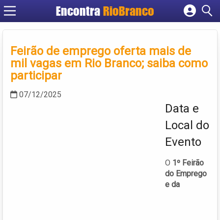
Encontra
RioBranco
Cadastrar empresa
Fazer login
Feirão de emprego oferta mais de
Criar conta
mil vagas em Rio Branco; saiba como
participar
07/12/2025
Data e
Local do
Evento
O
1º Feirão
do Emprego
e da