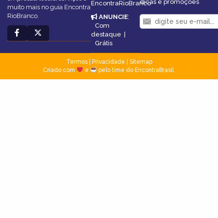
dicas e promoções
EncontraRioBranco
muito mais no guia Encontra
RioBranco.
ANUNCIE
:
Com
destaque
|
Grátis
Termos
|
Privacidade
|
Sitemap
Criado com
e
pelo time do EncontraBrasil