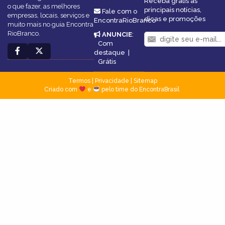
Receba grátis as
o que fazer, as melhores
principais notícias,
Fale com o
empresas, locais, serviços e
dicas e promoções
EncontraRioBranco
muito mais no guia Encontra
RioBranco.
ANUNCIE
:
Com
destaque
|
Grátis
Termos
|
Privacidade
|
Sitemap
Criado com
e
pelo time do EncontraBrasil