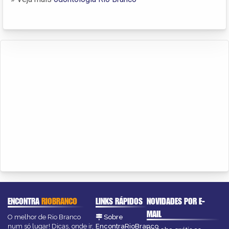
ENCONTRA
RIOBRANCO
LINKS RÁPIDOS
NOVIDADES POR E-
MAIL
O melhor de Rio Branco
Sobre
num só lugar! Dicas, onde ir,
EncontraRioBranco