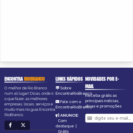
ENCONTRA
RIOBRANCO
LINKS RÁPIDOS
NOVIDADES POR E-
MAIL
O melhor de Rio Branco
Sobre
num só lugar! Dicas, onde ir,
EncontraRioBranco
Receba grátis as
o que fazer, as melhores
principais notícias,
Fale com o
empresas, locais, serviços e
dicas e promoções
EncontraRioBranco
muito mais no guia Encontra
RioBranco.
ANUNCIE
:
Com
destaque
|
Grátis