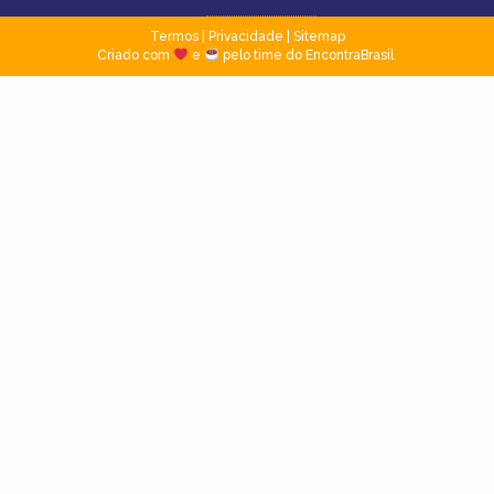
Termos
|
Privacidade
|
Sitemap
Criado com
e
pelo time do EncontraBrasil