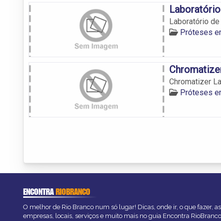
Laboratório
Laboratório de
Próteses e
Chromatizer
Chromatizer La
Próteses e
ENCONTRA
RIOBRANCO
O melhor de Rio Branco num só lugar! Dicas, onde ir, o que fazer, 
empresas, locais, serviços e muito mais no guia Encontra RioBranco