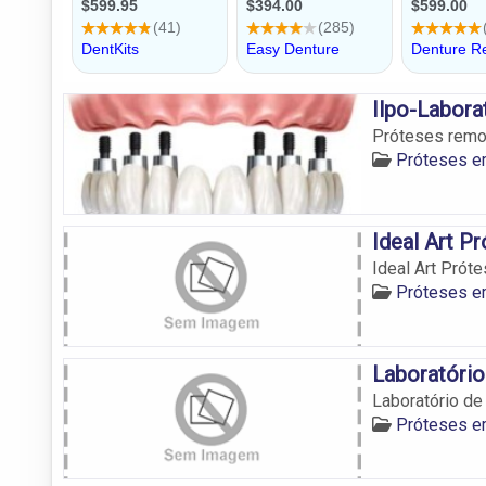
Ilpo-Labora
Próteses remov
Próteses e
Ideal Art P
Ideal Art Prót
Próteses e
Laboratório
Laboratório de
Próteses e