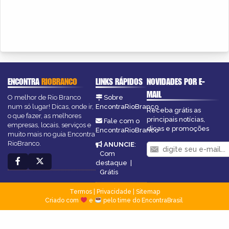
ENCONTRA
RIOBRANCO
LINKS RÁPIDOS
NOVIDADES POR E-
MAIL
O melhor de Rio Branco
Sobre
num só lugar! Dicas, onde ir,
EncontraRioBranco
Receba grátis as
o que fazer, as melhores
principais notícias,
Fale com o
empresas, locais, serviços e
dicas e promoções
EncontraRioBranco
muito mais no guia Encontra
RioBranco.
ANUNCIE
:
Com
destaque
|
Grátis
Termos
|
Privacidade
|
Sitemap
Criado com
e
pelo time do EncontraBrasil