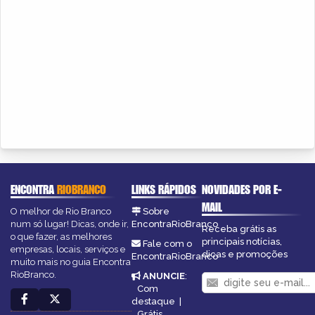
ENCONTRA
RIOBRANCO
LINKS RÁPIDOS
NOVIDADES POR E-
MAIL
O melhor de Rio Branco
Sobre
num só lugar! Dicas, onde ir,
EncontraRioBranco
Receba grátis as
o que fazer, as melhores
principais notícias,
Fale com o
empresas, locais, serviços e
dicas e promoções
EncontraRioBranco
muito mais no guia Encontra
RioBranco.
ANUNCIE
:
Com
destaque
|
Grátis