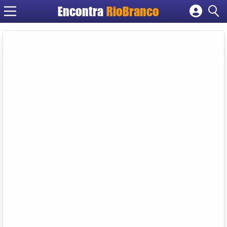
Encontra
RioBranco
Cadastrar empresa
Fazer login
Criar conta