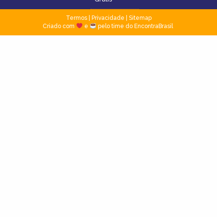
Termos
|
Privacidade
|
Sitemap
Criado com
e
pelo time do EncontraBrasil