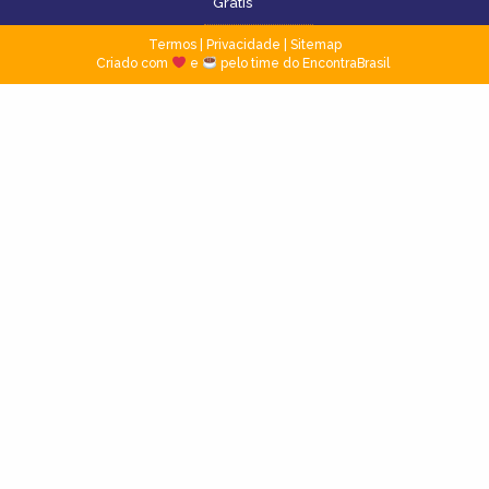
Grátis
Termos
|
Privacidade
|
Sitemap
Criado com
e
pelo time do EncontraBrasil