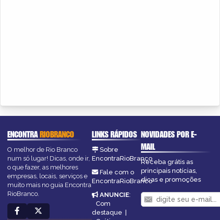
ENCONTRA
RIOBRANCO
LINKS RÁPIDOS
NOVIDADES POR E-
MAIL
O melhor de Rio Branco
Sobre
num só lugar! Dicas, onde ir,
EncontraRioBranco
Receba grátis as
o que fazer, as melhores
principais notícias,
Fale com o
empresas, locais, serviços e
dicas e promoções
EncontraRioBranco
muito mais no guia Encontra
RioBranco.
ANUNCIE
:
Com
destaque
|