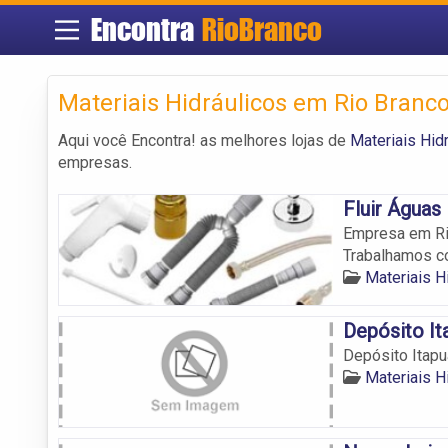
Encontra
RioBranco
Materiais Hidráulicos em Rio Branc
Aqui você Encontra! as melhores lojas de
Materiais Hid
empresas.
Fluir Águas
Empresa em Rio
Trabalhamos co
Materiais H
Depósito It
Depósito Itapu
Materiais H