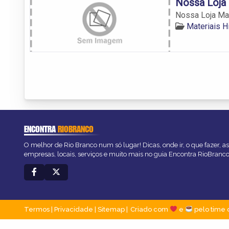
Nossa Loja 
Nossa Loja Mat
Materiais H
ENCONTRA
RIOBRANCO
O melhor de Rio Branco num só lugar! Dicas, onde ir, o que fazer, 
empresas, locais, serviços e muito mais no guia Encontra RioBranco
Termos
|
Privacidade
|
Sitemap
Criado com
e
pelo time 