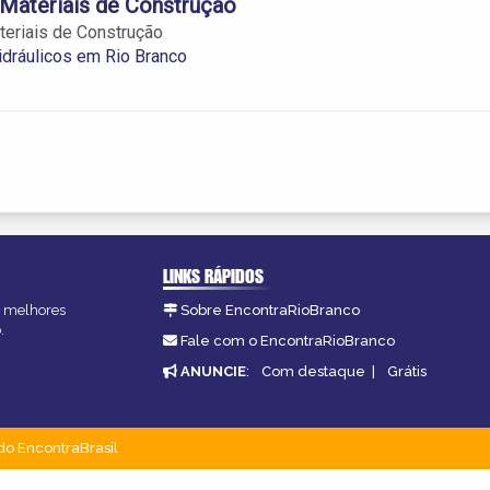
Materiais de Construção
eriais de Construção
idráulicos em Rio Branco
LINKS RÁPIDOS
as melhores
Sobre EncontraRioBranco
.
Fale com o EncontraRioBranco
ANUNCIE
:
Com destaque
|
Grátis
do EncontraBrasil