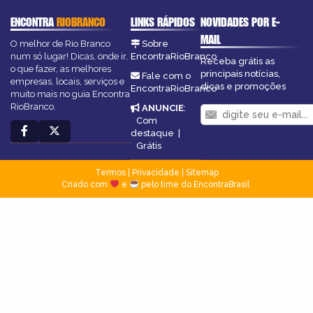
ENCONTRA
RIOBRANCO
LINKS RÁPIDOS
NOVIDADES POR E-
MAIL
O melhor de Rio Branco
Sobre
num só lugar! Dicas, onde ir,
EncontraRioBranco
Receba grátis as
o que fazer, as melhores
principais notícias,
Fale com o
empresas, locais, serviços e
dicas e promoções
EncontraRioBranco
muito mais no guia Encontra
RioBranco.
ANUNCIE
:
Com
destaque
|
Grátis
Termos
|
Privacidade
|
Sitemap
Criado com
e
pelo time do EncontraBrasil