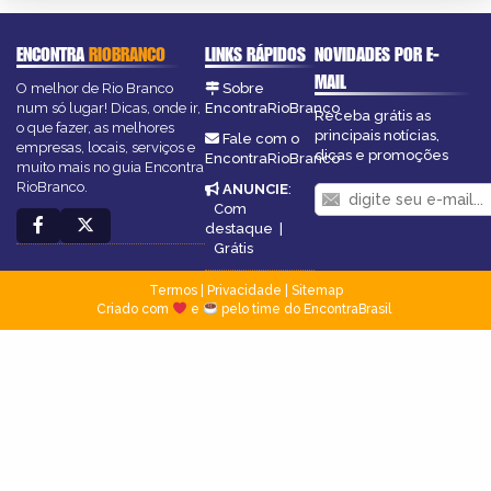
ENCONTRA
RIOBRANCO
LINKS RÁPIDOS
NOVIDADES POR E-
MAIL
O melhor de Rio Branco
Sobre
num só lugar! Dicas, onde ir,
EncontraRioBranco
Receba grátis as
o que fazer, as melhores
principais notícias,
Fale com o
empresas, locais, serviços e
dicas e promoções
EncontraRioBranco
muito mais no guia Encontra
RioBranco.
ANUNCIE
:
Com
destaque
|
Grátis
Termos
|
Privacidade
|
Sitemap
Criado com
e
pelo time do EncontraBrasil