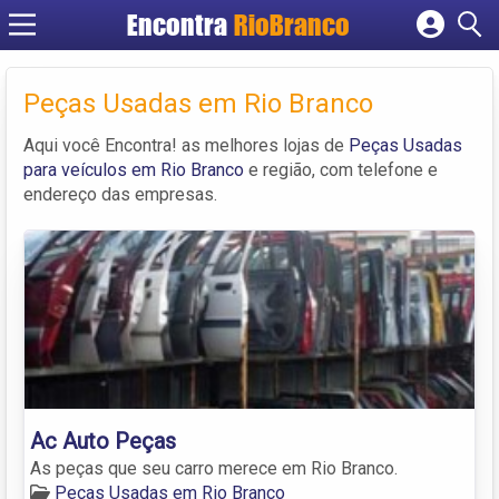
Encontra
RioBranco
Cadastrar empresa
Fazer login
Peças Usadas em Rio Branco
Criar conta
Aqui você Encontra! as melhores lojas de
Peças Usadas
para veículos em Rio Branco
e região, com telefone e
endereço das empresas.
Ac Auto Peças
As peças que seu carro merece em Rio Branco.
Peças Usadas em Rio Branco